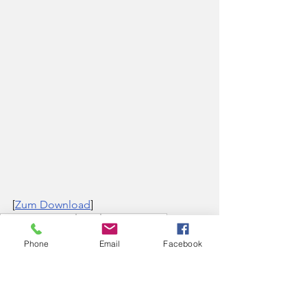
[
Zum Download
]
Bundesregierung
BReg
Staatsversagen
Grundgesetz
Kinder
Selbstbestimmung
Frau
Phone
Email
Facebook
Fallzahlen
Fälle
Gender
Familie
Kinderschutz
Ampel
Selbstbestimmungsgesetz
SBGG
Sex
Mann
Transsexuellengesetz
TSG
Normenkontrollrat
NKR
Minderheit
Minderheitengesetz
Geschlechtseintrag