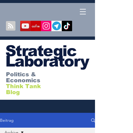
S
trategic
Laboratory
Politics &
Economics
Think Tank
Blog
Beitrag
Archive