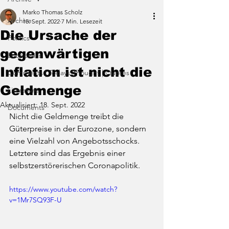
Marko Thomas Scholz
Archive
15. Sept. 2022
7 Min. Lesezeit
Die Ursache der
Politics
gegenwärtigen
Economics
Inflation ist nicht die
Comments | Todays Thought | Quotes
Geldmenge
Literature
Aktualisiert:
18. Sept. 2022
Documents
Nicht die Geldmenge treibt die 
Güterpreise in der Eurozone, sondern 
eine Vielzahl von Angebotsschocks. 
Letztere sind das Ergebnis einer 
selbstzerstörerischen Coronapolitik.
https://www.youtube.com/watch?
v=1Mr7SQ93F-U