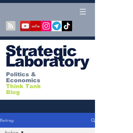
S
trategic
Laboratory
Politics &
Economics
Think Tank
Blog
Beitrag
Archive