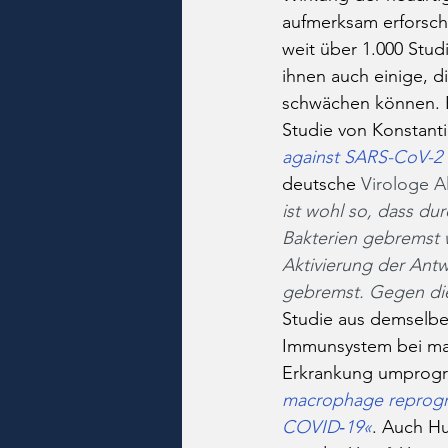
aufmerksam erforscht
weit über 1.000 Stud
ihnen auch einige, 
schwächen können. B
Studie von Konstantin
against SARS-CoV-2 
deutsche 
Virologe Al
ist wohl so, dass d
Bakterien gebremst 
Aktivierung der Antw
gebremst. Gegen die
Studie aus demselben
Immunsystem bei ma
Erkrankung umprogram
macrophage reprogra
COVID‐19«
. Auch Hu