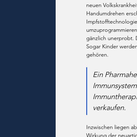
neuen Volkskrankheit
Handumdrehen erschli
Impfstofftechnologi
umzuprogrammieren? 
gänzlich unerprobt. 
Sogar Kinder werden
gehören. 
Ein Pharmaher
Immunsystem 
Immuntherapie
verkaufen.
Inzwischen liegen ab
Wirkung der neuart