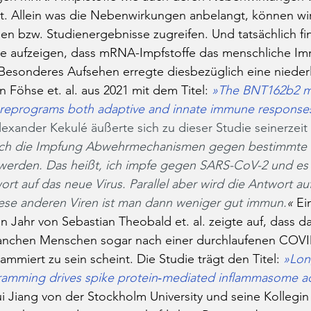
. Allein was die Nebenwirkungen anbelangt, können wir 
ien bzw. Studienergebnisse zugreifen. Und tatsächlich fi
die aufzeigen, dass mRNA-Impfstoffe das menschliche I
esonderes Aufsehen erregte diesbezüglich eine nieder
 Föhse et. al. aus 2021 mit dem Titel: 
»The BNT162b2 m
reprograms both adaptive and innate immune response
exander Kekulé äußerte sich zu dieser Studie seinerzeit 
urch die Impfung Abwehrmechanismen gegen bestimmte 
werden. Das heißt, ich impfe gegen SARS-CoV-2 und es 
ort auf das neue Virus. Parallel aber wird die Antwort au
se anderen Viren ist man dann weniger gut immun.
«
 Ei
 Jahr von Sebastian Theobald et. al. zeigte auf, dass da
nchen Menschen sogar nach einer durchlaufenen COVI
miert zu sein scheint. Die Studie trägt den Titel: 
»Lon
mming drives spike protein‐mediated inflammasome act
i Jiang von der Stockholm University und seine Kollegin