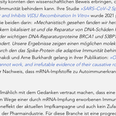
ity konnten den wissenschaftlichen Beweis erbringen, d
 Immunität behindern kann. Ihre Studie 
»SARS–CoV–2 Spi
nd Inhibits V(D)J Recombination In Vitro«
 wurde 2021 p
ie beiden darin: 
»Mechanistisch gesehen fanden wir hera
lkern lokalisiert ist und die Reparatur von DNA-Schäde
 der wichtigen DNA-Reparaturproteine BRCA1 und 53BP1
ndert. Unsere Ergebnisse zeigen einen möglichen molek
rch den das Spike-Protein die adaptive Immunität behi
hakdi und Arne Burkhardt gelang in ihrer Publikation: 
»
O
nnot work, and irrefutable evidence of their causative ro
r Nachweis, dass mRNA-Impfstoffe zu Autoimmunerkran
 allmählich mit dem Gedanken vertraut machen, dass ein
im Wege einer durch mRNA-Impfung erworbenen Immun
effekt der aktuellen Impfkampagne und auch kein Zufall
l der Pharmaindustrie. Für diese Branche ist eine progre