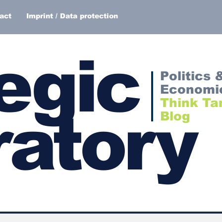
act
Imprint / Data protection
egic
Politics 
Economi
Think Ta
atory
Blog