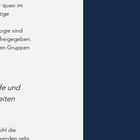
 quasi im 
tige 
ogie sind 
freigegeben. 
len Gruppen 
fe und 
iten 
hl die 
werden sehr 