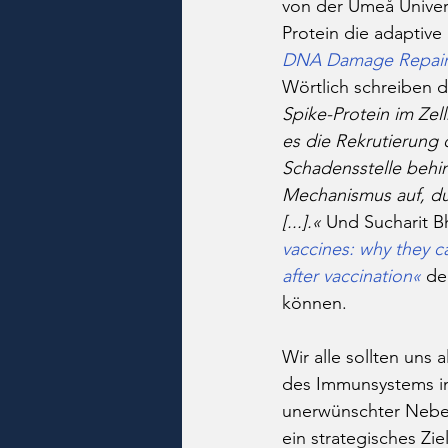
von der Umeå Univers
Protein die adaptive
DNA Damage Repair a
Wörtlich schreiben d
Spike-Protein im Zel
es die Rekrutierung
Schadensstelle behi
Mechanismus auf, du
[...].«
 Und Sucharit B
vaccines: why they ca
after vaccination
«
 de
können. 
Wir alle sollten uns
des Immunsystems 
unerwünschter Neben
ein strategisches Zie