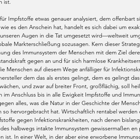
 ist. 
ür Impfstoffe etwas genauer analysiert, dem offenbart s
d wie es den Anschein hat, handelt es sich dabei um exakt
 unseren Augen in die Tat umgesetzt wird—weltweit umg
lobale Markterschließung sozusagen. Kern dieser Strategie
hung des Immunsystem der Menschen mit dem Ziel dere
tandskraft gegen an und für sich harmlose Krankheitser
e Menschen auf diesem Wege anfälliger für Infektionsk
rsteller dem das als erstes gelingt, dem es gelingt da
chen, und zwar auf breiter Front, großflächig, soll hei
nn im Anschluss bis in alle Ewigkeit Impfstoffe und Immu
egen alles, was die Natur in der Geschichte der Mensch
n so hervorgebracht hat. Wirtschaftlich rentabel werden
pfstoffe gegen Infektionskrankheiten, nach denen bislang
 jedes halbwegs intakte Immunsystem gewissermaßen en 
n ist. In einer Welt, in der aber eine erworbene Immun