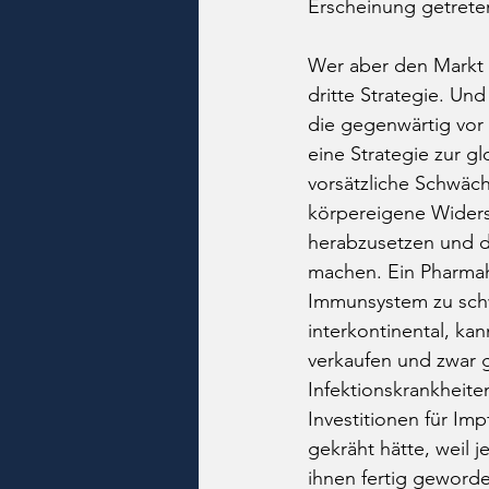
Erscheinung getreten
Wer aber den Markt f
dritte Strategie. Un
die gegenwärtig vor
eine Strategie zur g
vorsätzliche Schwäc
körpereigene Widers
herabzusetzen und di
machen. Ein Pharmahe
Immunsystem zu schwä
interkontinental, ka
verkaufen und zwar g
Infektionskrankheite
Investitionen für Im
gekräht hätte, weil
ihnen fertig geworde