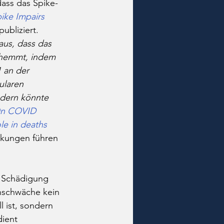
ass das Spike-
ke Impairs 
ubliziert. 
us, dass das 
n hemmt, indem 
 an der 
ularen 
ndern könnte 
n COVID 
le in deaths 
kungen führen 
e Schädigung 
schwäche kein 
 ist, sondern 
dient 