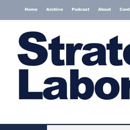
Home
Archive
Podcast
About
Cont
S
trat
Labor