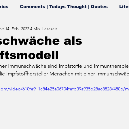
ics
Comments | Todays Thought | Quotes
Lite
lz
14. Feb. 2022
4 Min. Lesezeit
chwäche als
ftsmodell
ner Immunschwäche sind Impfstoffe und Immuntherapien
die Impfstoffhersteller Menschen mit einer Immunschwäc
ic.com/video/610fe9_1c84e25a06704fefb39a935b28ac8828/480p/m