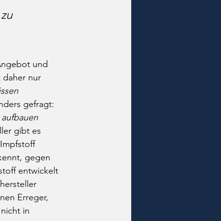
zu 
 Angebot und 
 daher nur 
ssen 
nders gefragt: 
 aufbauen 
ler gibt es 
Impfstoff 
 kennt, gegen 
off entwickelt 
ersteller 
inen Erreger, 
icht in 