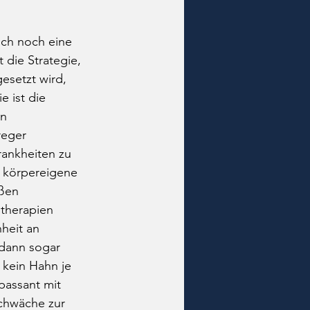
ich noch eine 
 die Strategie, 
esetzt wird, 
 ist die 
n 
reger 
rankheiten zu 
s körpereigene 
ßen 
ntherapien 
heit an 
 dann sogar 
 kein Hahn je 
passant mit 
schwäche zur 