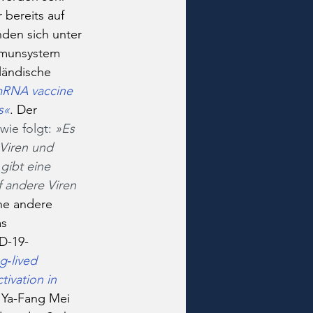
bereits auf 
nden sich unter 
mmunsystem 
ländische 
RNA vaccine 
s«
. Der 
wie folgt: 
»Es 
Viren und 
gibt eine 
f andere Viren 
ne andere 
s 
D-19-
g‐lived 
ivation in 
 Ya-Fang Mei 