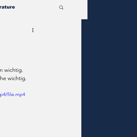
rature
 wichtig. 
he wichtig.
p4/file.mp4