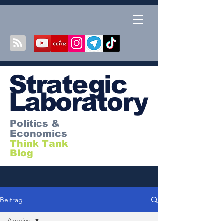
S
trategic
Laboratory
Politics &
Economics
Think Tank
Blog
Beitrag
Archive