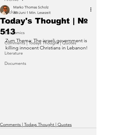
Marko Thomas Scholz
Archive
30. Juni
1 Min. Lesezeit
Today's Thought | №
Politics
513
Economics
Zum Thema: The israeli government is 
Comments | Todays Thought | Quotes
killing innocent Christians in Lebanon!
Literature
Documents
Comments | Todays Thought | Quotes