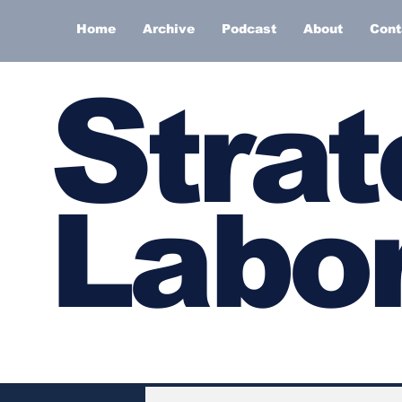
Home
Archive
Podcast
About
Cont
S
trat
Labor