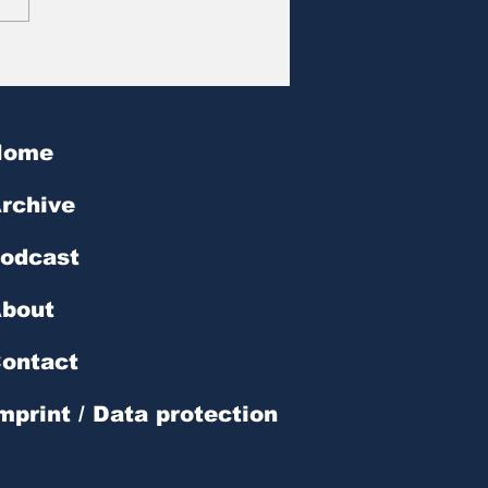
at des Tages | № 602
Home
rchive
odcast
bout
ontact
mprint / Data protection