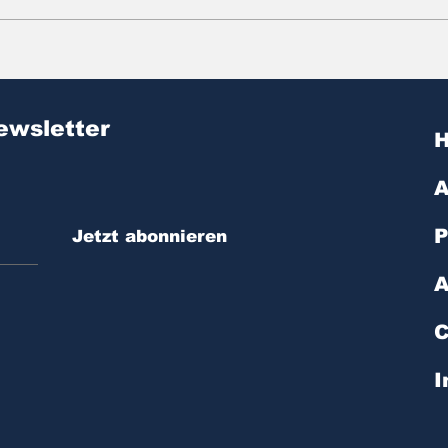
Zitat des Tages | № 603
Zit
ewsletter
A
P
Jetzt abonnieren
A
C
I