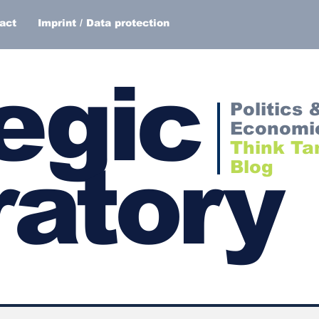
act
Imprint / Data protection
egic
Politics 
Economi
Think Ta
atory
Blog