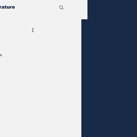
rature
«