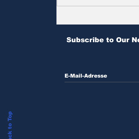
Zitat des Tages | № 604
Subscribe to Our N
Back to Top