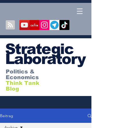
S
trategic
Laboratory
Politics &
Economics
Think Tank
Blog
Beitrag
Archive