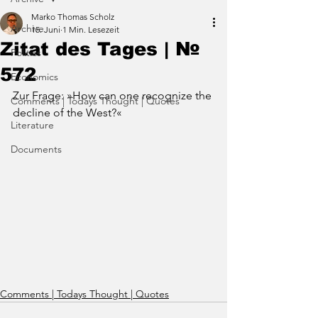
Marko Thomas Scholz
Archive
15. Juni
1 Min. Lesezeit
Zitat des Tages | №
Politics
572
Economics
Zur Frage: »
How can one recognize the 
Comments | Todays Thought | Quotes
decline of the West
?«
Literature
Documents
Comments | Todays Thought | Quotes