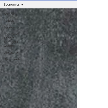
Economics
Archive
Politics
Economics
Comments |
Todays
Thought |
Quotes
Literature
Documents