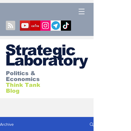
S
trategic
Laboratory
Politics &
Economics
Think Tank
Blog
Archive