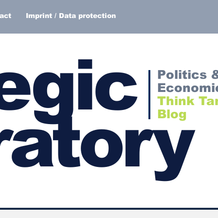
act
Imprint / Data protection
egic
Politics 
Economi
Think Ta
atory
Blog