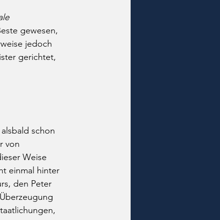
le 
s Beste gewesen, 
rweise jedoch 
ter gerichtet, 
 alsbald schon 
r von 
dieser Weise 
t einmal hinter 
rs, den Peter 
 Überzeugung 
taatlichungen, 