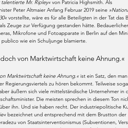
talentierte Mr. Ripley«
 von Patricia Highsmith. Als 
ister Peter Altmaier Anfang Februar 2019 seine 
»Nationa
030«
 vorstellte, wäre es für alle Beteiligten in der Tat da
als Zeuge zur Verfügung gestanden hätte. Bedauerliche
ras, Mikrofone und Fotoapparate in Berlin auf den Minis
m publico wie ein Schuljunge blamierte. 
 doch von Marktwirtschaft keine Ahnung.«
von Marktwirtschaft keine Ahnung.«
 ist ein Satz, den man
er Regierungsviertels zu hören bekommt. Teilweise soga
m aber äußern sich viele mittelständische Unternehmer in 
chaftsminister. Die meisten sprechen in diesem Ton nich
ber ihn. Und sie haben recht. Der industriepolitische Ku
ie«
 bezeichnet und entsprechend mit dem Brustton der
geradezu von Staatsinterventionismus (Subventionen, Vers