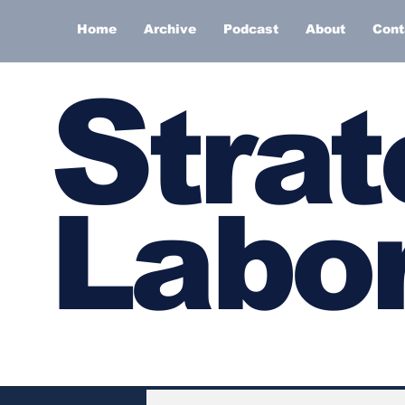
Home
Archive
Podcast
About
Cont
S
trat
Labor