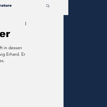
rature
er
t in dessen 
ig Erhard. Er 
es. 