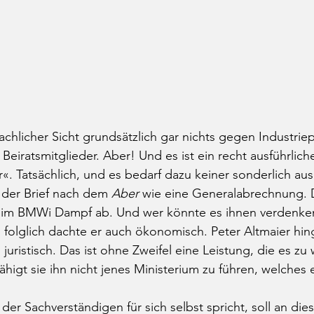
chlicher Sicht grundsätzlich gar nichts gegen Industriepo
Beiratsmitglieder. Aber! Und es ist ein recht ausführlich
. Tatsächlich, und es bedarf dazu keiner sonderlich au
ch der Brief nach dem 
Aber
 wie eine Generalabrechnung. D
e im BMWi Dampf ab. Und wer könnte es ihnen verdenke
folglich dachte er auch ökonomisch. Peter Altmaier hin
 juristisch. Das ist ohne Zweifel eine Leistung, die es zu 
higt sie ihn nicht jenes Ministerium zu führen, welches er
 der Sachverständigen für sich selbst spricht, soll an dies