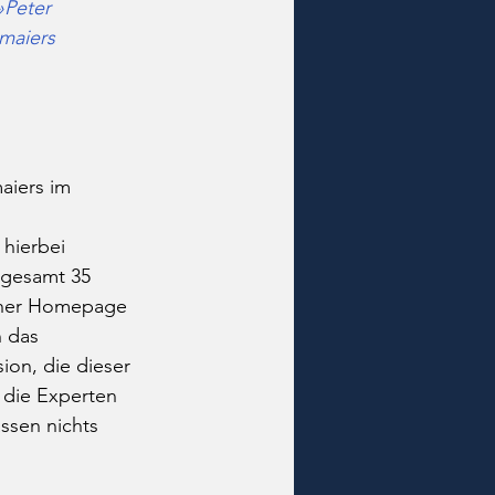
»Peter 
maiers 
aiers im 
, hierbei 
sgesamt 35 
einer Homepage 
h das 
ion, die dieser 
 die Experten 
assen nichts 