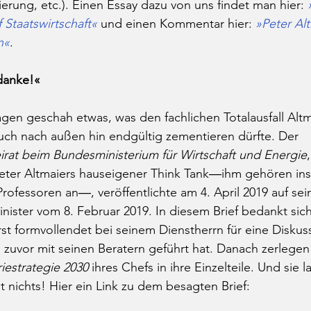
erung, etc.). Einen Essay dazu von uns findet man hier: 
 Staatswirtschaft«
 und einen Kommentar hier: 
»Peter Alt
n«
.
danke!«
en geschah etwas, was den fachlichen Totalausfall Altm
uch nach außen hin endgültig zementieren dürfte. Der 
irat beim Bundesministerium für Wirtschaft und Energie
Peter Altmaiers hauseigener Think Tank―ihm gehören in
rofessoren an―, veröffentlichte am 4. April 2019 auf s
inister vom 8. Februar 2019. In diesem Brief bedankt sic
t formvollendet bei seinem Dienstherrn für eine Diskuss
g zuvor mit seinen Beratern geführt hat. Danach zerlegen
iestrategie 2030
 ihres Chefs in ihre Einzelteile. Und sie l
t nichts! Hier ein Link zu dem besagten Brief: 