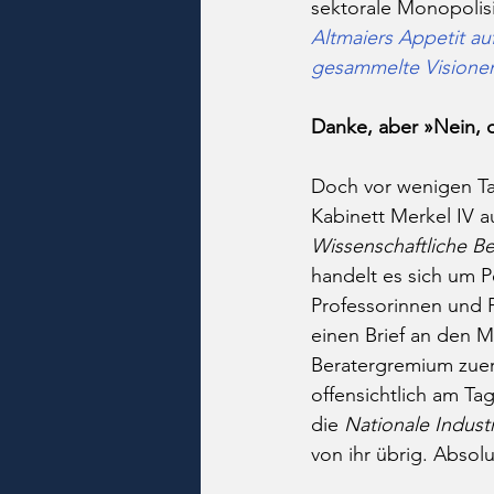
sektorale Monopolisi
Altmaiers Appetit auf
gesammelte Visione
Danke, aber »Nein, 
Doch vor wenigen Tag
Kabinett Merkel IV a
Wissenschaftliche Be
handelt es sich um 
Professorinnen und P
einen Brief an den M
Beratergremium zuers
offensichtlich am Ta
die 
Nationale Industr
von ihr übrig. Absolu