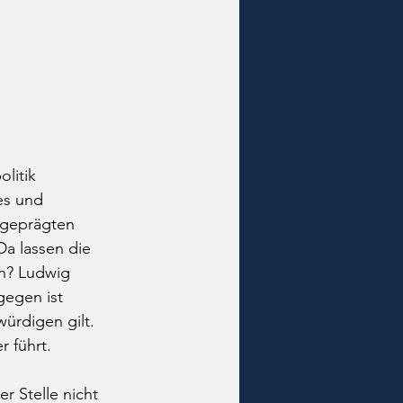
litik 
es und 
sgeprägten 
a lassen die 
n? Ludwig 
gegen ist 
würdigen gilt. 
 führt. 
er Stelle nicht 