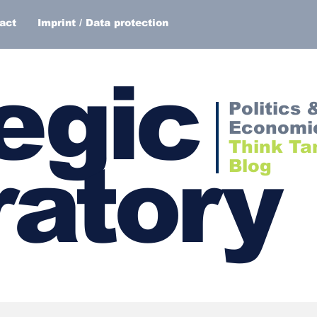
act
Imprint / Data protection
egic
Politics 
Economi
Think Ta
atory
Blog