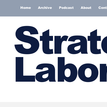
Home
Archive
Podcast
About
Cont
S
trat
Labor