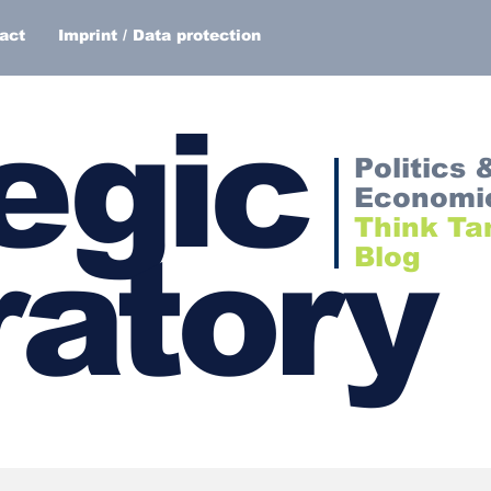
act
Imprint / Data protection
egic
Politics 
Economi
Think Ta
atory
Blog