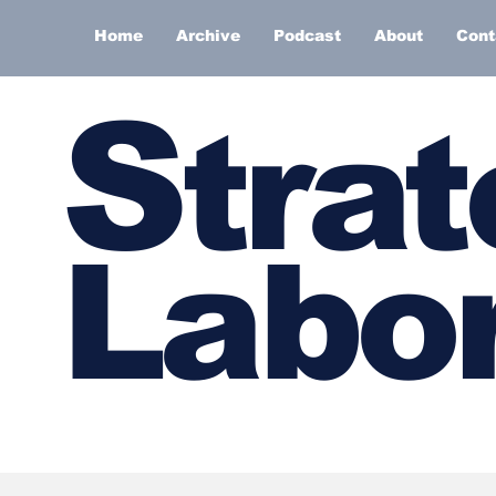
Home
Archive
Podcast
About
Cont
S
trat
Labor