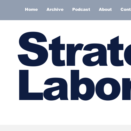
Home
Archive
Podcast
About
Cont
S
trat
Labor