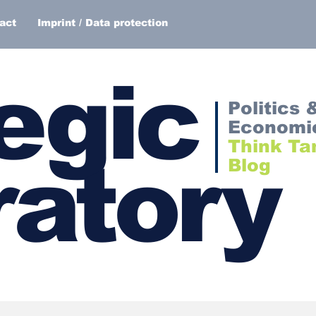
act
Imprint / Data protection
egic
Politics 
Economi
Think Ta
atory
Blog