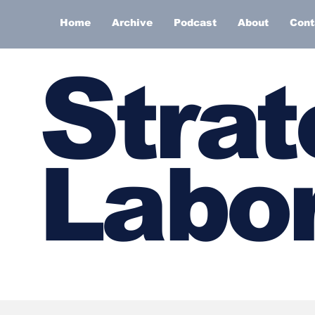
Home
Archive
Podcast
About
Cont
S
trat
Labor