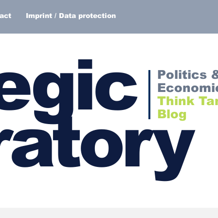
act
Imprint / Data protection
egic
Politics 
Economi
Think Ta
atory
Blog