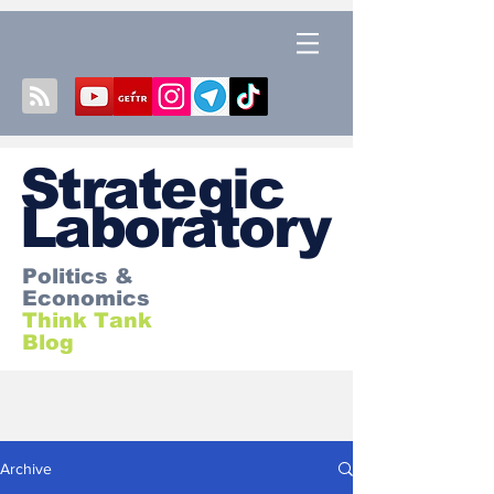
S
trategic
Laboratory
Politics &
Economics
Think Tank
Blog
Archive