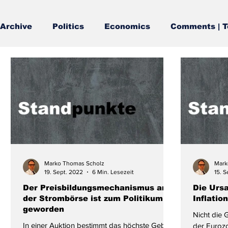
Archive
Politics
Economics
Comments | T
Marko Thomas Scholz
Mark
19. Sept. 2022
6 Min. Lesezeit
15. 
Der Preisbildungsmechanismus an
Die Urs
der Strombörse ist zum Politikum
Inflatio
geworden
Nicht die 
In einer Auktion bestimmt das höchste Gebot
der Eurozo