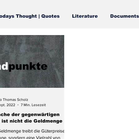
odays Thought | Quotes
Literature
Documents
o Thomas Scholz
Sept. 2022
7 Min. Lesezeit
ache der gegenwärtigen
n ist nicht die Geldmenge
Geldmenge treibt die Güterpreise in
ne, sondern eine Vielzahl von