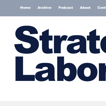
Home
Archive
Podcast
About
Cont
S
trat
Labor