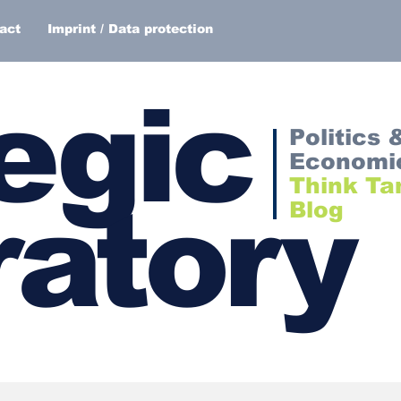
act
Imprint / Data protection
egic
Politics 
Economi
Think Ta
atory
Blog