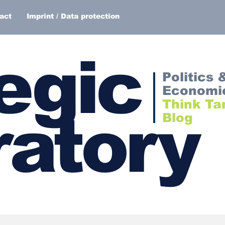
act
Imprint / Data protection
egic
Politics 
Economi
Think Ta
atory
Blog