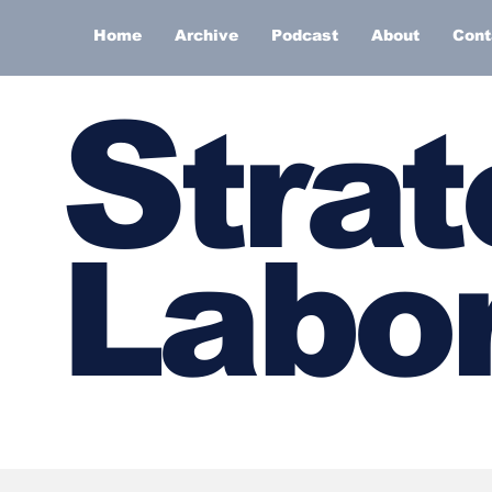
Home
Archive
Podcast
About
Cont
S
trat
Labor