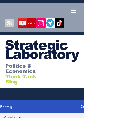
S
trategic
Laboratory
Politics &
Economics
Think Tank
Blog
Beitrag
Archive