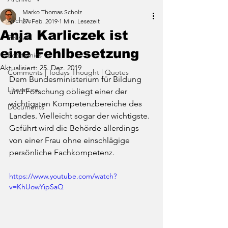
Marko Thomas Scholz
Archive
27. Feb. 2019
1 Min. Lesezeit
Anja Karliczek ist
Politics
eine Fehlbesetzung
Economics
Aktualisiert:
25. Dez. 2019
Comments | Todays Thought | Quotes
Dem Bundesministerium für Bildung 
Literature
und Forschung obliegt einer der 
wichtigsten Kompetenzbereiche des 
Documents
Landes. Vielleicht sogar der wichtigste. 
Geführt wird die Behörde allerdings 
von einer Frau ohne einschlägige 
persönliche Fachkompetenz. 
https://www.youtube.com/watch?
v=KhUowYipSaQ