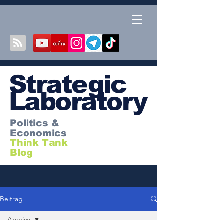
S
trategic
Laboratory
Politics &
Economics
Think Tank
Blog
Beitrag
Archive