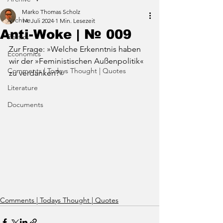
Marko Thomas Scholz
Archive
14. Juli 2024
1 Min. Lesezeit
Anti-Woke | № 009
Politics
Zur Frage: »Welche Erkenntnis haben 
Economics
wir der »Feministischen Außenpolitik« 
Comments | Todays Thought | Quotes
zu verdanken?«
Literature
Documents
Comments | Todays Thought | Quotes