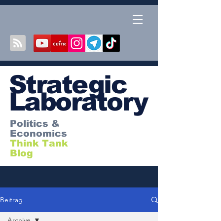
S
trategic
Laboratory
Politics &
Economics
Think Tank
Blog
Beitrag
Archive