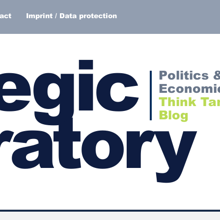
act
Imprint / Data protection
egic
Politics 
Economi
Think Ta
atory
Blog