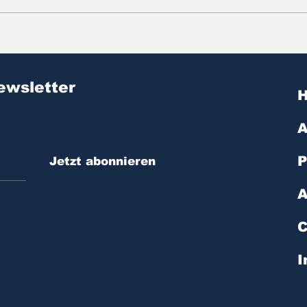
Zitat des Tages | № 603
Zit
ewsletter
A
P
Jetzt abonnieren
A
C
I