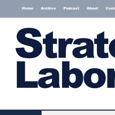
Home
Archive
Podcast
About
Cont
S
trat
Labor