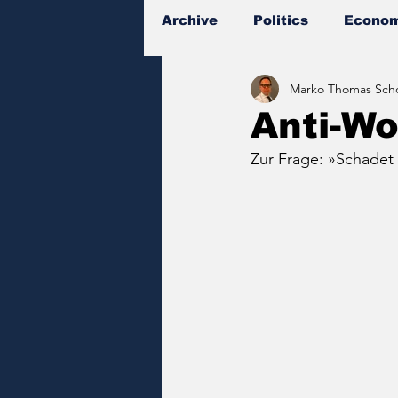
Archive
Politics
Econom
Marko Thomas Scho
Documents
Anti-W
Zur Frage: »Schade