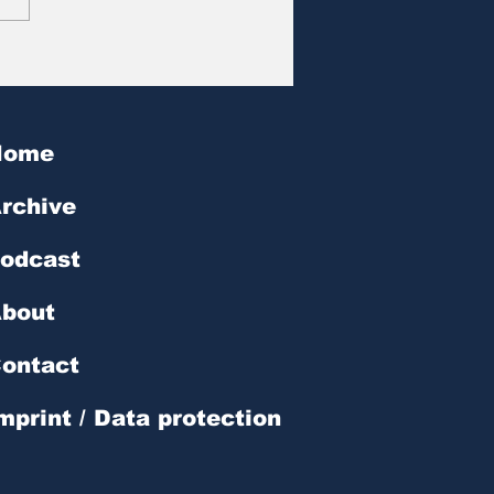
at des Tages | № 602
Home
rchive
odcast
bout
ontact
mprint / Data protection