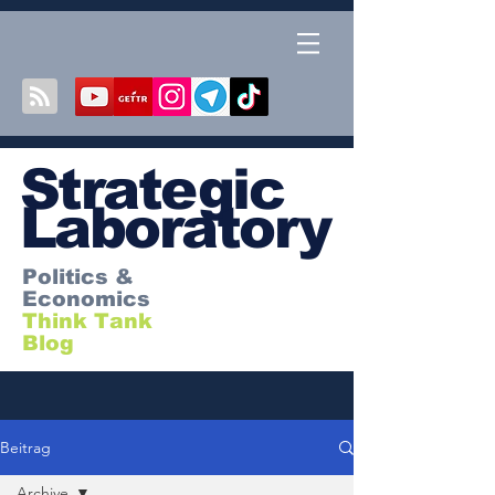
S
trategic
Laboratory
Politics &
Economics
Think Tank
Blog
Beitrag
Archive