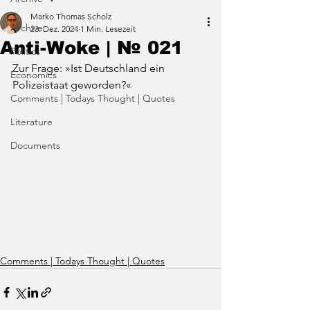
Marko Thomas Scholz
Archive
23. Dez. 2024
1 Min. Lesezeit
Anti-Woke | № 021
Politics
Zur Frage: »Ist Deutschland ein 
Economics
Polizeistaat geworden?«
Comments | Todays Thought | Quotes
Literature
Documents
Comments | Todays Thought | Quotes