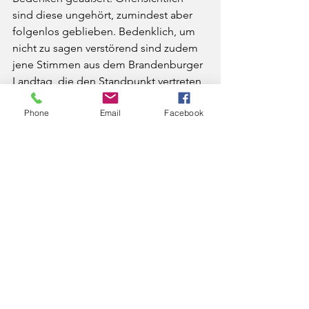
sind diese ungehört, zumindest aber 
folgenlos geblieben. Bedenklich, um 
nicht zu sagen verstörend sind zudem 
jene Stimmen aus dem Brandenburger 
Landtag, die den Standpunkt vertreten, 
man habe vergangenen Donnerstag 
Phone
Email
Facebook
Geschichte geschrieben. Dem ist 
sicherlich zuzustimmen. Nur eben nicht 
im positiven, sondern eher im 
negativen Sinne. 
Sollte das Verfassungsgericht des 
Landes Brandenburg im Rahmen einer 
Verfassungsbeschwerde tatsächlich die 
Verfassungswidrigkeit des 
Paritégesetzes feststellen, würde der 
vermeintliche Sieg für die Demokratie 
geradezu implodieren und sich in sein 