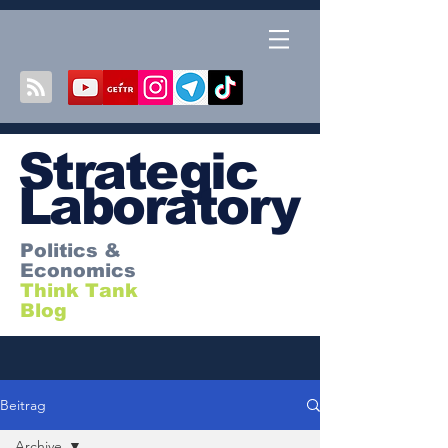
S
trategic
Laboratory
Politics &
Economics
Think Tank
Blog
Beitrag
Archive