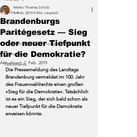
Marko Thomas Scholz
Archive
1. Feb. 2019
4 Min. Lesezeit
Brandenburgs
Politics
Paritégesetz –– Sieg
Economics
oder neuer Tiefpunkt
Comments | Todays Thought | Quotes
für die Demokratie?
Literature
Aktualisiert:
2. Feb. 2019
Documents
Die Pressemeldung des Landtags 
Brandenburg vermeldet im 100. Jahr 
des Frauenwahlrechts einen großen 
»Sieg für die Demokratie«. Tatsächlich 
ist es ein Sieg, der sich bald schon als 
neuer Tiefpunkt für die Demokratie 
erweisen könnte.