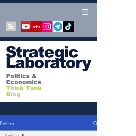
S
trategic
Laboratory
Politics &
Economics
Think Tank
Blog
Beitrag
Archive