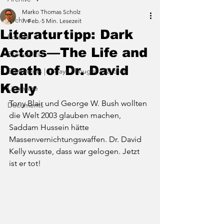
Marko Thomas Scholz
Archive
7. Feb.
5 Min. Lesezeit
Literaturtipp: Dark
Politics
Actors—The Life and
Economics
Death of Dr. David
Comments | Todays Thought | Quotes
Kelly
Literature
Tony Blair und George W. Bush wollten 
Documents
die Welt 2003 glauben machen, 
Saddam Hussein hätte 
Massenvernichtungswaffen. Dr. David 
Kelly wusste, dass war gelogen. Jetzt 
ist er tot!