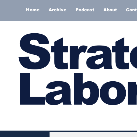
Home
Archive
Podcast
About
Cont
S
trat
Labor