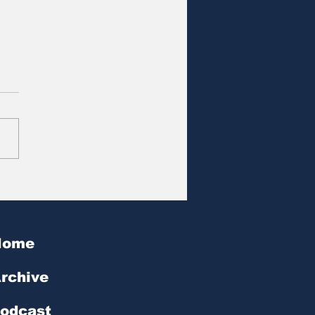
at des Tages | № 602
Home
rchive
odcast