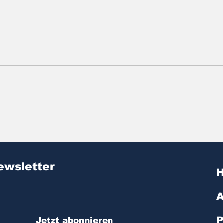
Zitat des Tages | № 603
Zit
ewsletter
A
P
Jetzt abonnieren