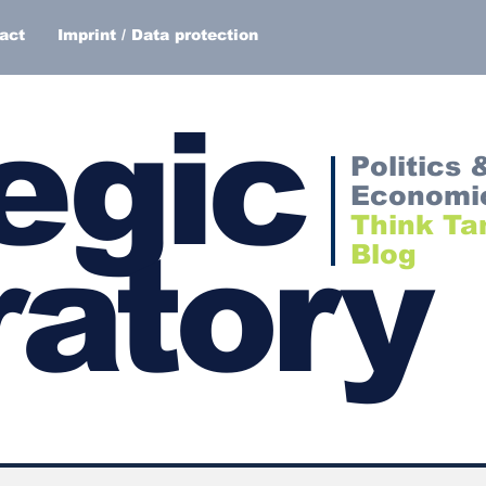
act
Imprint / Data protection
egic
Politics 
Economi
Think Ta
atory
Blog