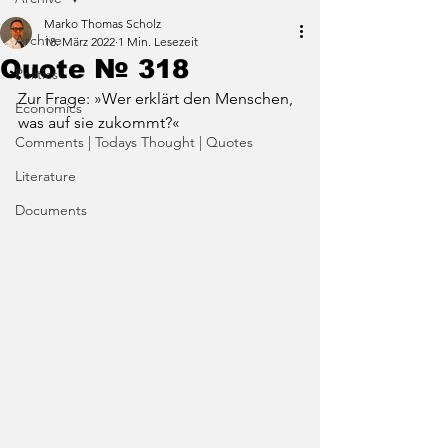
Marko Thomas Scholz
Archive
18. März 2022
1 Min. Lesezeit
Quote № 318
Politics
Zur Frage: »Wer erklärt den Menschen, 
Economics
was auf sie zukommt?«
Comments | Todays Thought | Quotes
Literature
Documents