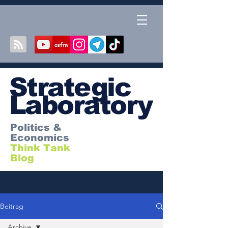
S
trategic
Laboratory
Politics &
Economics
Think Tank
Blog
Beitrag
Archive