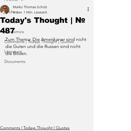
Marko Thomas Scholz
Archive
4. Jan.
1 Min. Lesezeit
Today's Thought | №
Politics
487
Economics
Zum Thema: Die Amerikaner sind nicht 
Comments | Todays Thought | Quotes
die Guten und die Russen sind nicht 
Literature
die Bösen.
Documents
Comments | Todays Thought | Quotes