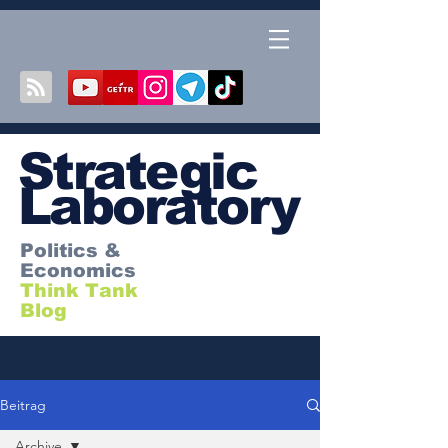
S
trategic
Laboratory
Politics &
Economics
Think Tank
Blog
Beitrag
Archive