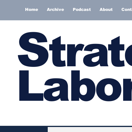
Home
Archive
Podcast
About
Cont
S
trat
Labor