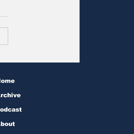
at des Tages | № 602
Home
rchive
odcast
bout