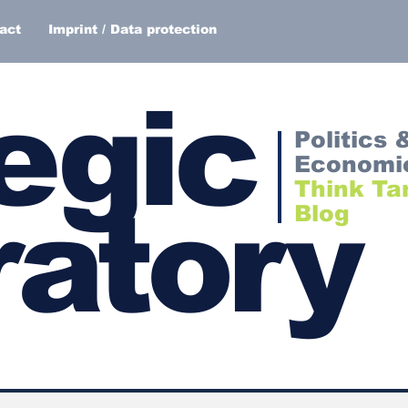
act
Imprint / Data protection
egic
Politics 
Economi
Think Ta
atory
Blog