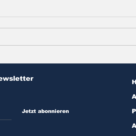
Zitat des Tages | № 603
Zit
ewsletter
A
P
Jetzt abonnieren
A