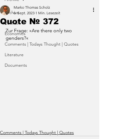
Marko Thomas Scholz
Archive
6. Sept. 2023
1 Min. Lesezeit
Quote № 372
Politics
Zur Frage: »Are there only two 
Economics
genders?«
Comments | Todays Thought | Quotes
Literature
Documents
Comments | Todays Thought | Quotes