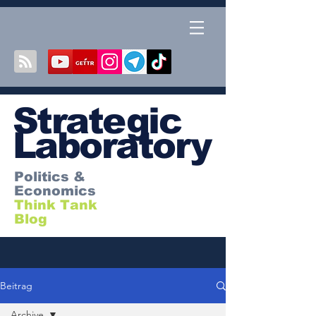
S
trategic
Laboratory
Politics &
Economics
Think Tank
Blog
Beitrag
Archive