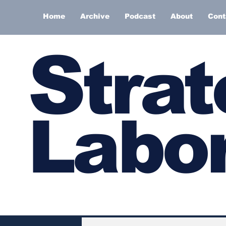
Home
Archive
Podcast
About
Cont
S
trat
Labor