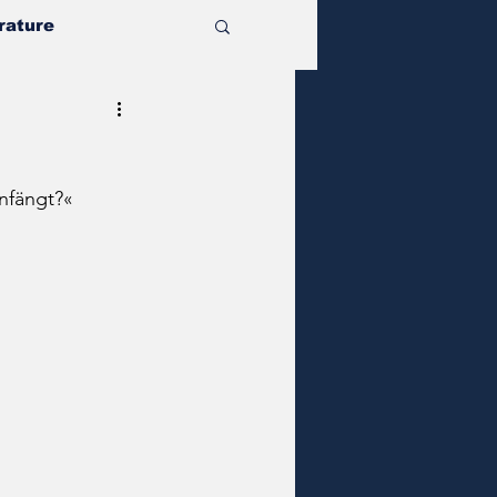
rature
anfängt?«