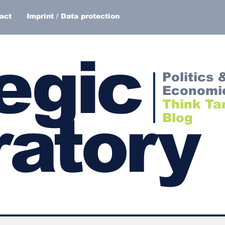
act
Imprint / Data protection
egic
Politics 
Economi
Think Ta
atory
Blog