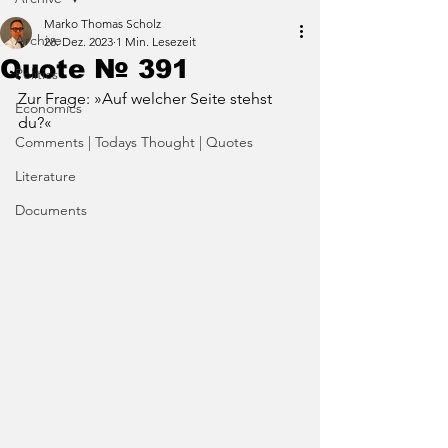
Marko Thomas Scholz
Archive
28. Dez. 2023
1 Min. Lesezeit
Quote № 391
Politics
Zur Frage: »Auf welcher Seite stehst 
Economics
du?«
Comments | Todays Thought | Quotes
Literature
Documents