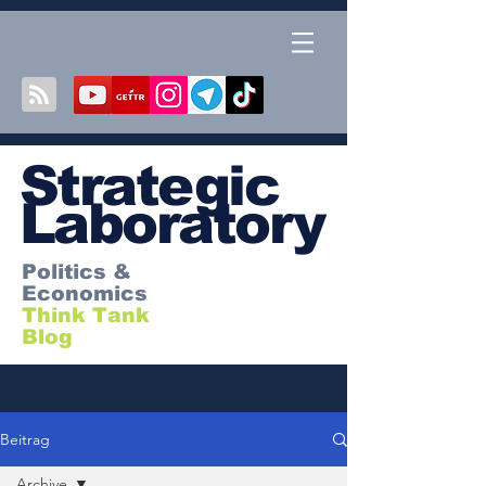
S
trategic
Laboratory
Politics &
Economics
Think Tank
Blog
Beitrag
Archive