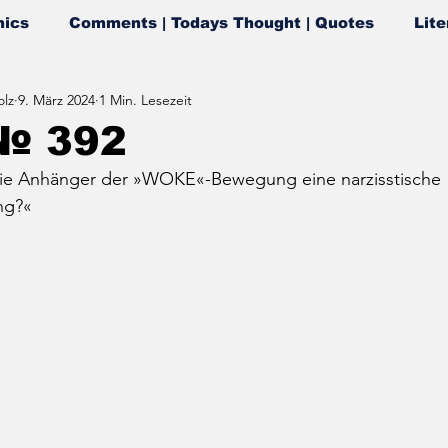
ics
Comments | Todays Thought | Quotes
Lite
lz
9. März 2024
1 Min. Lesezeit
№ 392
die Anhänger der »WOKE«-Bewegung eine narzisstische 
ng?«