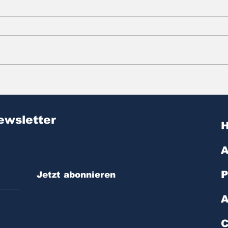
Zitat des Tages | № 603
Zit
ewsletter
A
P
Jetzt abonnieren
A
C