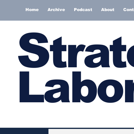
Home
Archive
Podcast
About
Cont
S
trat
Labor