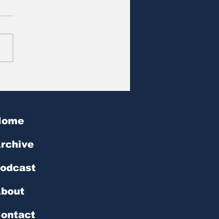
at des Tages | № 602
Home
rchive
odcast
bout
ontact