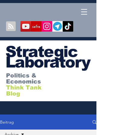
S
trategic
Laboratory
Politics &
Economics
Think Tank
Blog
Beitrag
Archive