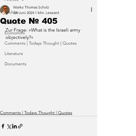
Marko Thomas Scholz
Archive
22. Juni 2024
1 Min. Lesezeit
Quote № 405
Politics
Zur Frage: »What is the Israeli army 
Economics
objectively?«
Comments | Todays Thought | Quotes
Literature
Documents
Comments | Todays Thought | Quotes