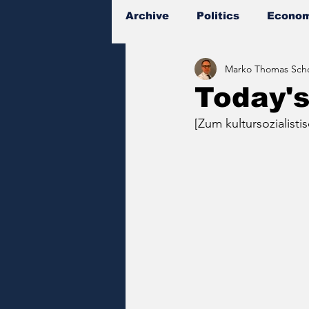
Archive
Politics
Econom
Marko Thomas Scho
Documents
Today'
[Zum kultursozialist