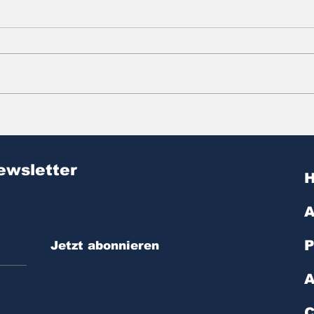
Zitat des Tages | № 603
Zit
ewsletter
A
P
Jetzt abonnieren
A
C