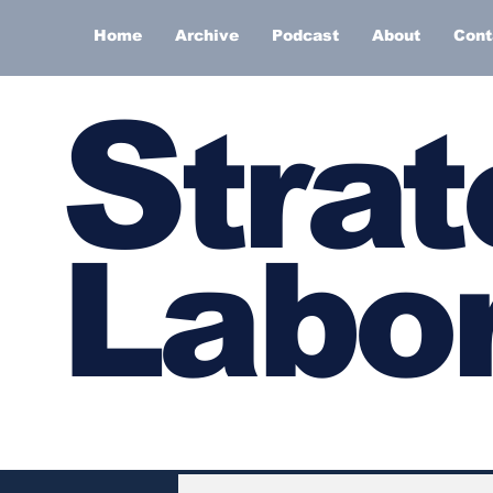
Home
Archive
Podcast
About
Cont
S
trat
Labor