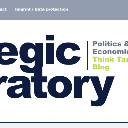
act
Imprint / Data protection
egic
Politics 
Economi
Think Ta
atory
Blog