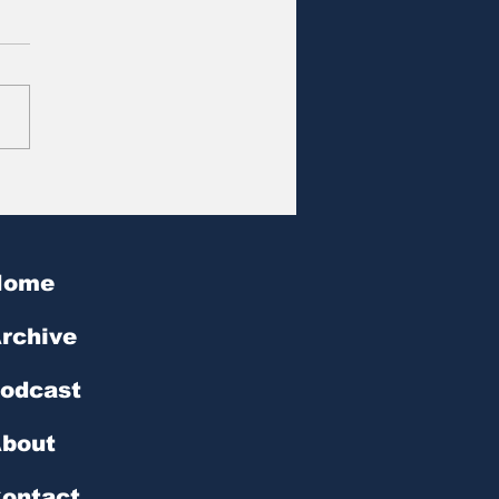
at des Tages | № 602
Home
rchive
odcast
bout
ontact