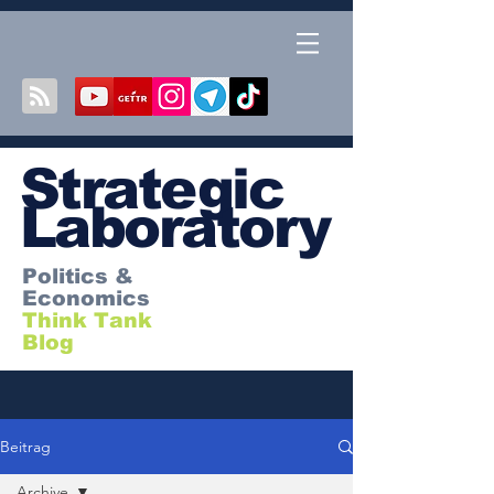
S
trategic
Laboratory
Politics &
Economics
Think Tank
Blog
Beitrag
Archive