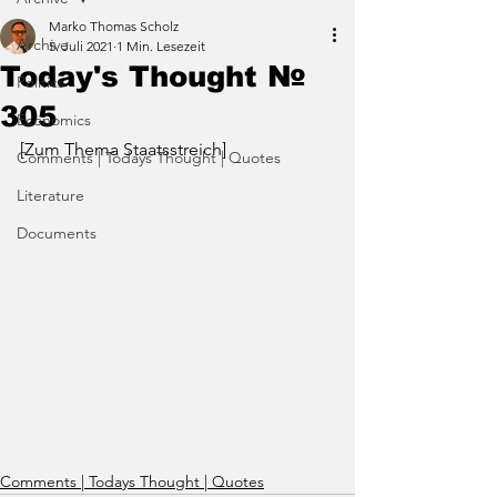
Marko Thomas Scholz
Archive
5. Juli 2021
1 Min. Lesezeit
Today's Thought №
Politics
305
Economics
[Zum Thema Staatsstreich]
Comments | Todays Thought | Quotes
Literature
Documents
Comments | Todays Thought | Quotes