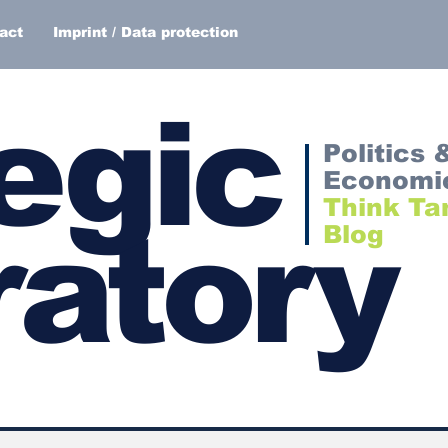
act
Imprint / Data protection
egic
Politics 
Economi
Think Ta
atory
Blog