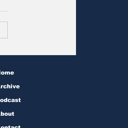
at des Tages | № 602
Home
rchive
odcast
bout
ontact