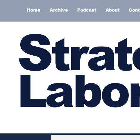
Home
Archive
Podcast
About
Cont
S
trat
Labor