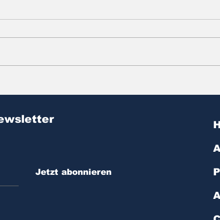
Zitat des Tages | № 603
Zit
ewsletter
A
P
Jetzt abonnieren
A
C