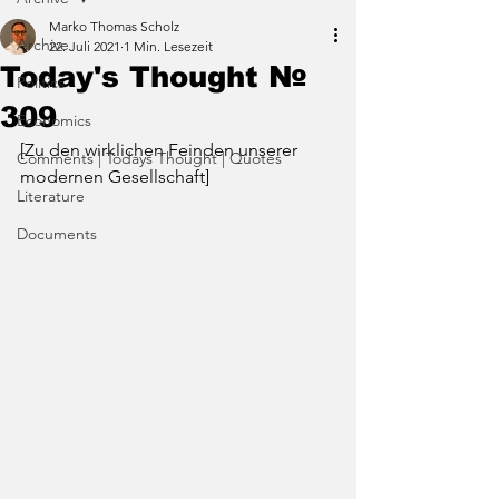
Marko Thomas Scholz
Archive
22. Juli 2021
1 Min. Lesezeit
Today's Thought №
Politics
309
Economics
[Zu den wirklichen Feinden unserer 
Comments | Todays Thought | Quotes
modernen Gesellschaft]
Literature
Documents