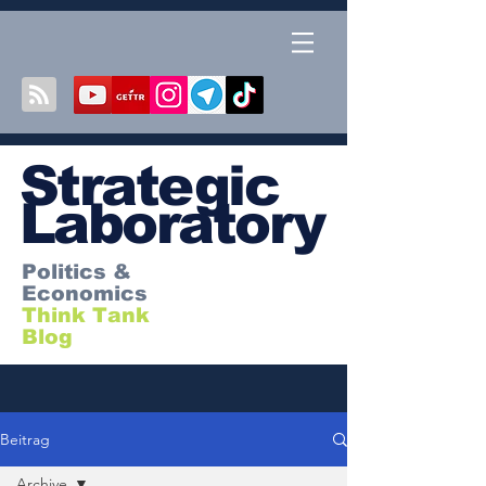
S
trategic
Laboratory
Politics &
Economics
Think Tank
Blog
Beitrag
Archive