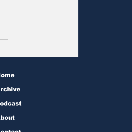
at des Tages | № 602
Home
rchive
odcast
bout
ontact