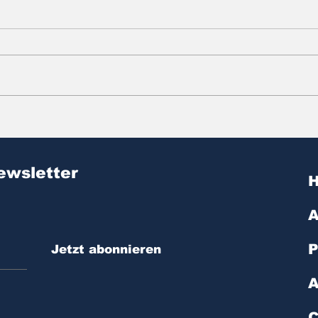
Zitat des Tages | № 603
Zit
ewsletter
A
P
Jetzt abonnieren
A
C