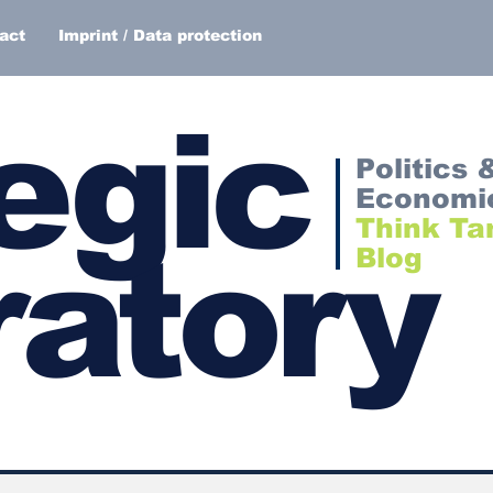
act
Imprint / Data protection
egic
Politics 
Economi
Think Ta
atory
Blog