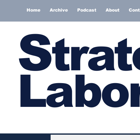
Home
Archive
Podcast
About
Cont
S
trat
Labor