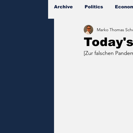
Archive
Politics
Econom
Marko Thomas Scho
Documents
Today'
[Zur falschen Pande