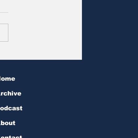
at des Tages | № 602
Home
rchive
odcast
bout
ontact