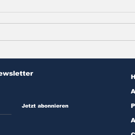
Zitat des Tages | № 603
Zit
ewsletter
A
P
Jetzt abonnieren
A
C