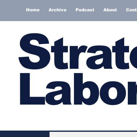
Home
Archive
Podcast
About
Cont
S
trat
Labor