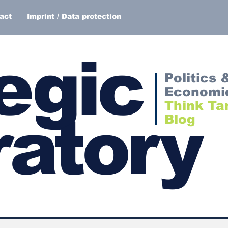
act
Imprint / Data protection
egic
Politics 
Economi
Think Ta
atory
Blog