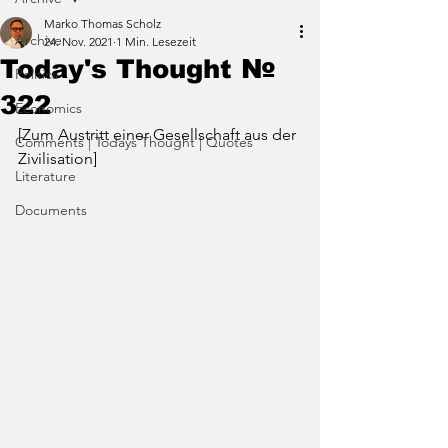
Marko Thomas Scholz
Archive
24. Nov. 2021
1 Min. Lesezeit
Today's Thought №
Politics
322
Economics
[Zum Austritt einer Gesellschaft aus der 
Comments | Todays Thought | Quotes
Zivilisation]
Literature
Documents