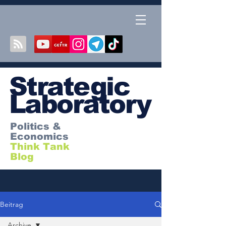
S
trategic
Laboratory
Politics &
Economics
Think Tank
Blog
Beitrag
Archive