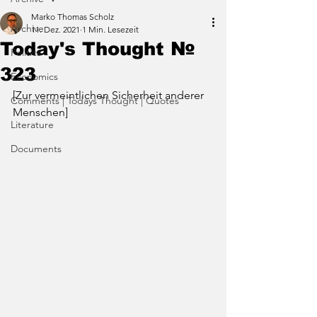
Marko Thomas Scholz
Archive
11. Dez. 2021
1 Min. Lesezeit
Today's Thought №
Politics
323
Economics
[Zur vermeintlichen Sicherheit anderer 
Comments | Todays Thought | Quotes
Menschen]
Literature
Documents