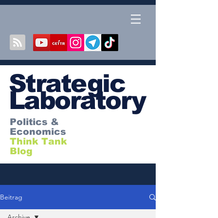
S
trategic
Laboratory
Politics &
Economics
Think Tank
Blog
Beitrag
Archive