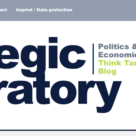
act
Imprint / Data protection
egic
Politics 
Economi
Think Ta
atory
Blog