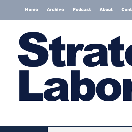
Home
Archive
Podcast
About
Cont
S
trat
Labor