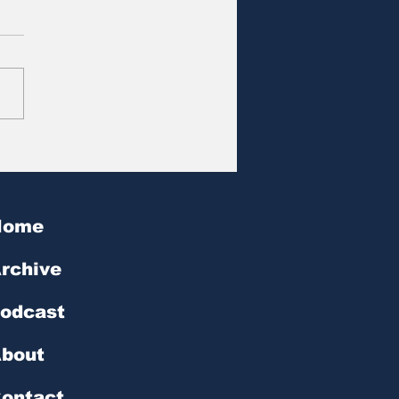
at des Tages | № 600
Home
rchive
odcast
bout
ontact