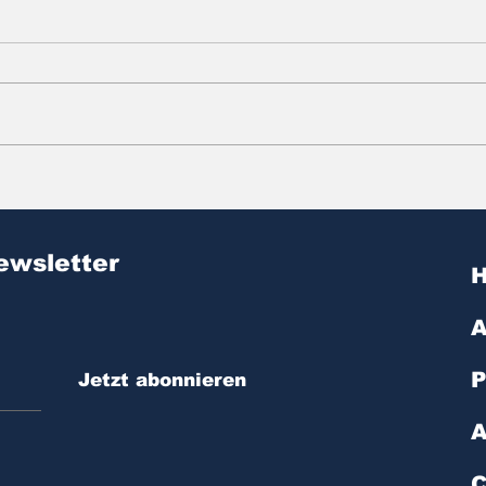
Zitat des Tages | № 601
Zit
ewsletter
A
P
Jetzt abonnieren
A
C