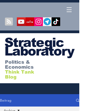
S
trategic
Laboratory
Politics &
Economics
Think Tank
Blog
Beitrag
Archive