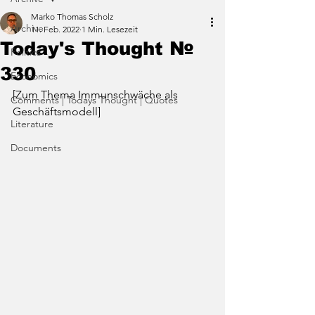
Marko Thomas Scholz
Archive
11. Feb. 2022
1 Min. Lesezeit
Today's Thought №
Politics
330
Economics
[Zum Thema Immunschwäche als 
Comments | Todays Thought | Quotes
Geschäftsmodell]
Literature
Documents