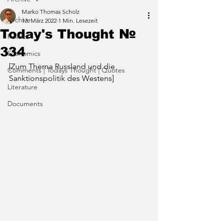
Marko Thomas Scholz
Archive
13. März 2022
1 Min. Lesezeit
Today's Thought №
Politics
334
Economics
[Zum Thema Russland und die 
Comments | Todays Thought | Quotes
Sanktionspolitik des Westens]
Literature
Documents