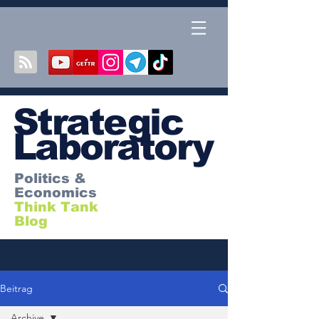
S
trategic
Laboratory
Politics &
Economics
Think Tank
Blog
Beitrag
Archive