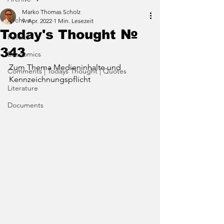
Marko Thomas Scholz
Archive
9. Apr. 2022
1 Min. Lesezeit
Today's Thought №
Politics
343
Economics
Zum Thema Medieninhalte und 
Comments | Todays Thought | Quotes
Kennzeichnungspflicht
Literature
Documents