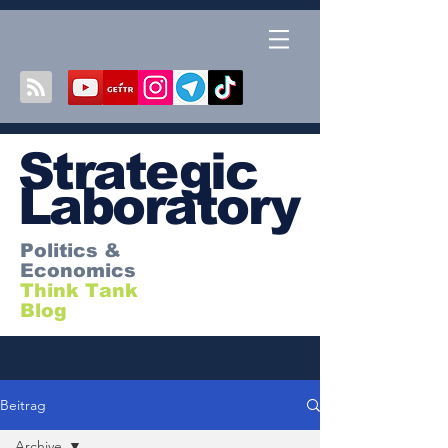
S
trategic
Laboratory
Politics &
Economics
Think Tank
Blog
Beitrag
Archive