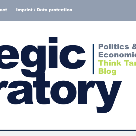
act
Imprint / Data protection
egic
Politics 
Economi
Think Ta
atory
Blog