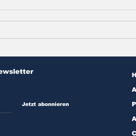
Zitat des Tages | № 603
Zit
ewsletter
A
P
Jetzt abonnieren
A
C