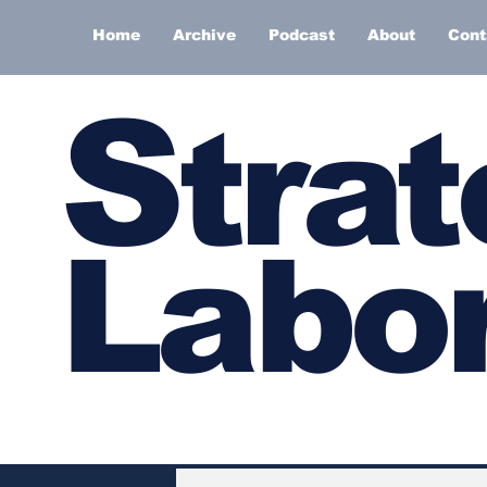
Home
Archive
Podcast
About
Cont
S
trat
Labor