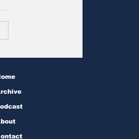
at des Tages | № 602
Home
rchive
odcast
bout
ontact