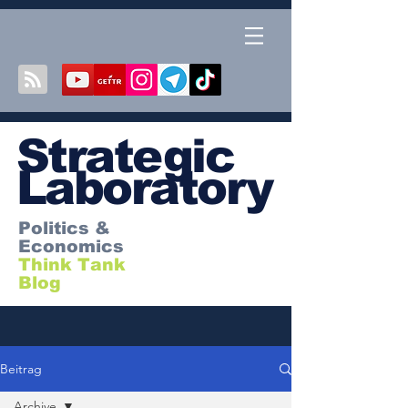
S
trategic
Laboratory
Politics &
Economics
Think Tank
Blog
Beitrag
Archive