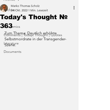
Marko Thomas Scholz
Archive
24. Okt. 2022
1 Min. Lesezeit
Today's Thought №
Politics
363
Economics
Zum Thema: Deutlich erhöhte 
Comments | Todays Thought | Quotes
Selbstmordrate in der Transgender-
Literature
Szene.
Documents