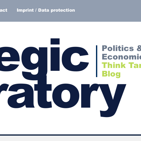
act
Imprint / Data protection
egic
Politics 
Economi
Think Ta
atory
Blog