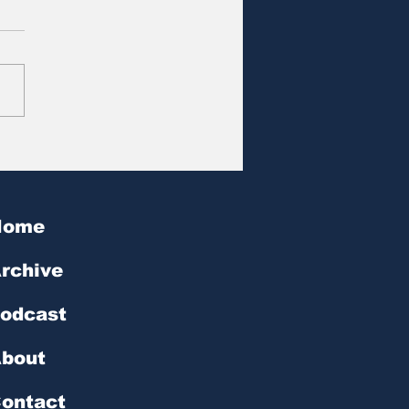
at des Tages | № 602
Home
rchive
odcast
bout
ontact