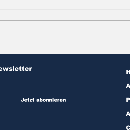
Zitat des Tages | № 603
Zit
ewsletter
A
P
Jetzt abonnieren
A
C