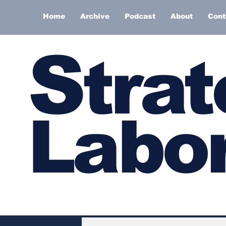
Home
Archive
Podcast
About
Cont
S
trat
Labor