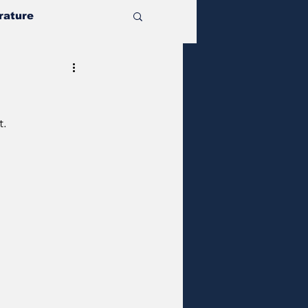
rature
t.