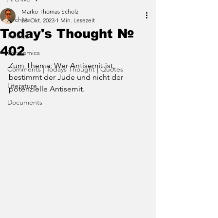
Marko Thomas Scholz
Archive
28. Okt. 2023
1 Min. Lesezeit
Today's Thought №
Politics
402
Economics
Zum Thema: Wer Antisemit ist, 
Comments | Todays Thought | Quotes
bestimmt der Jude und nicht der 
Literature
potenzielle Antisemit.
Documents