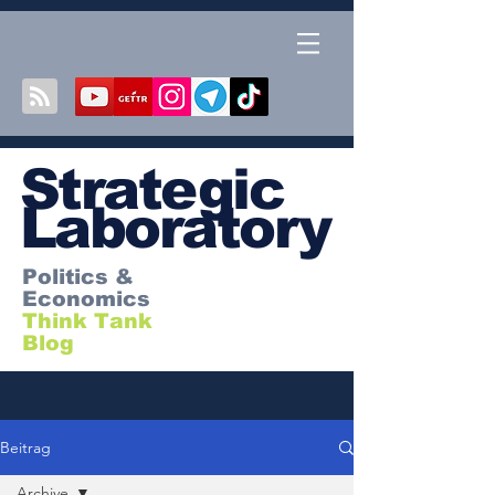
S
trategic
Laboratory
Politics &
Economics
Think Tank
Blog
Beitrag
Archive