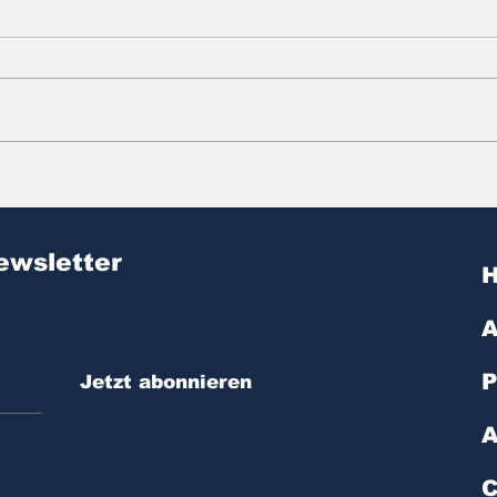
Zitat des Tages | № 603
Zit
ewsletter
A
P
Jetzt abonnieren
A
C