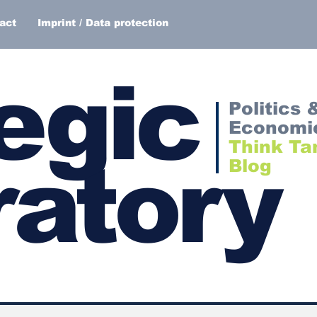
act
Imprint / Data protection
egic
Politics 
Economi
Think Ta
atory
Blog