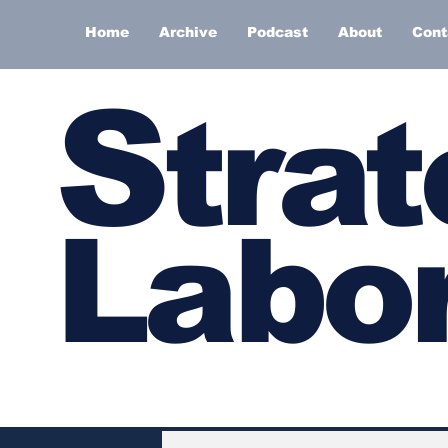
Home
Archive
Podcast
About
Cont
S
trat
Labor