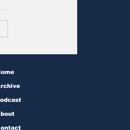
at des Tages | № 602
Home
rchive
odcast
bout
ontact