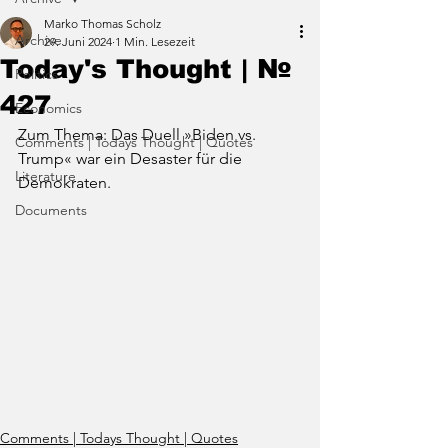
Marko Thomas Scholz
Archive
29. Juni 2024
1 Min. Lesezeit
Today's Thought | №
Politics
427
Economics
Zum Thema: Das Duell »Biden vs. 
Comments | Todays Thought | Quotes
Trump« war ein Desaster für die 
Literature
Demokraten.
Documents
Comments | Todays Thought | Quotes