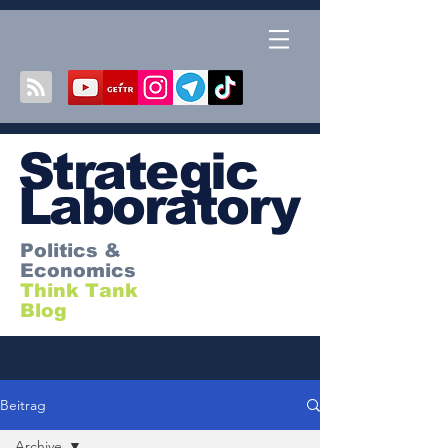
S
trategic
Laboratory
Politics &
Economics
Think Tank
Blog
Beitrag
Archive