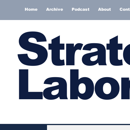
Home
Archive
Podcast
About
Cont
S
trat
Labor