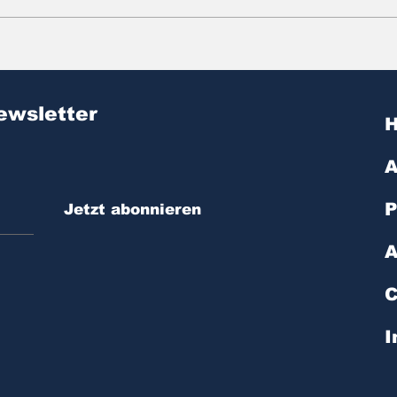
Zitat des Tages | № 603
Zit
ewsletter
A
P
Jetzt abonnieren
A
C
I