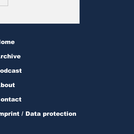
at des Tages | № 602
Home
rchive
odcast
bout
ontact
mprint / Data protection