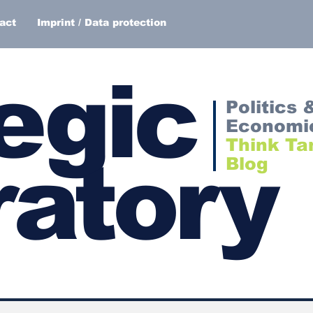
act
Imprint / Data protection
egic
Politics 
Economi
Think Ta
atory
Blog