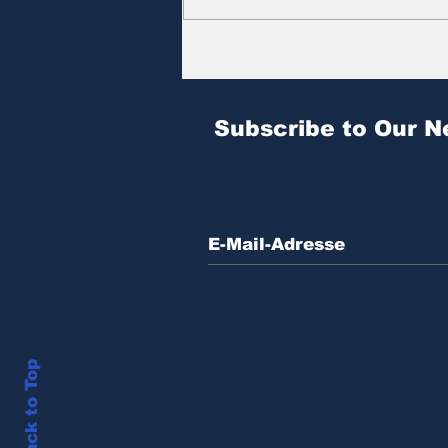
Zitat des Tages | № 604
Subscribe to Our N
Back to Top